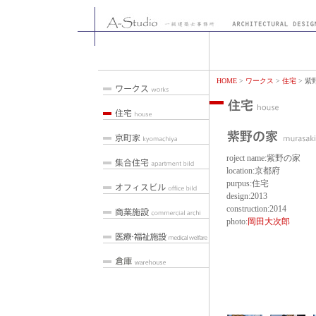
HOME
>
ワークス
>
住宅
> 紫
roject name:紫野の家
location:京都府
purpus:住宅
design:2013
construction:2014
photo:
岡田大次郎