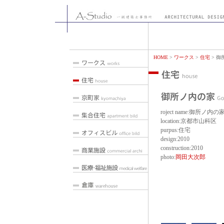
HOME
>
ワークス
>
住宅
> 御
roject name:御所ノ内の
location:京都市山科区
purpus:住宅
design:2010
construction:2010
photo:
岡田大次郎