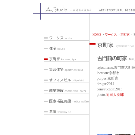
HOME
>
ワークス
>
京町家
> 
roject name:古門前の町
location:京都市
purpus:京町家
design:2014
construction:2015
photo:
岡田大次郎