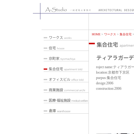
HOME
>
ワークス
>
集合住宅
roject name:ティア
location:京都市下京区
purpus:集合住宅
design:2006
construction:2006