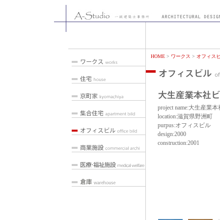
HOME
>
ワークス
>
オフィス
project name:大生
location:滋賀県野洲町
purpus:オフィスビル
design:2000
construction:2001